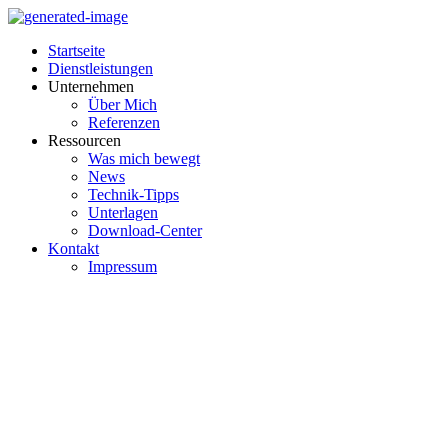
Inhalt
springen
Startseite
Dienstleistungen
Unternehmen
Über Mich
Referenzen
Ressourcen
Was mich bewegt
News
Technik-Tipps
Unterlagen
Download-Center
Kontakt
Impressum