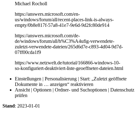
Michael Rocholl
https://answers.microsoft.com/en-
us/windows/forum/all/recent-places-link-is-always-
empty/0b8e817f-57a8-41e7-9e6d-9d2fc80de914
https://answers.microsoft.com/de-
de/windows/forum/all/h%C3%A4ufig-verwendete-
zuletzt-verwendete-dateien/265d6d7e-c893-4d04-9d7d-
07ff00cda1f9
https://www.netzwelt.de/tutorial/166866-windows-10-
so-konfiguriert-deaktiviert-liste-geoeffneter-dateien.html
Einstellungen | Personalisierung | Start: „Zuletzt geöffnete
Dokumente in … anzeigen“ reaktivieren
Ansicht | Optionen | Ordner- und Suchoptionen | Datenschutz
prüfen
Stand
: 2023-01-01