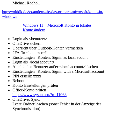
Michael Rocholl
https://okidk.de/so-andern-sie-das-primare-microsoft-konto-in-
windows
Windows 11 – Microsoft-Konto in lokales
Konto ändern
Login als <benutzer>
OneDrive sichern
Übersicht über Outlook-Konten vermerken
2FA für <benutzer>?
Einstellungen | Konten: Signin as local acount
Login als <local account>
Alle lokalen Benutzer außer <local account>löschen
Einstellungen | Konten: Signin with a Microsoft account
PIN erstellt:
xxxx
Reboot
Konto-Einstellungen prüfen
Office-Konto prüfen
https://www.sysbus.eu/?p=11068
OneDrive: Sync:
Leere Ordner löschen (sonst Fehler in der Anzeige der
Synchronisation)